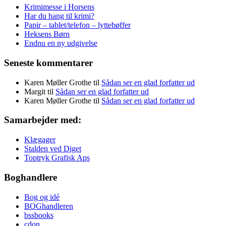
Krimimesse i Horsens
Har du hang til krimi?
Papir – tablet/telefon – lyttebøffer
Heksens Børn
Endnu en ny udgivelse
Seneste kommentarer
Karen Møller Grothe
til
Sådan ser en glad forfatter ud
Margit
til
Sådan ser en glad forfatter ud
Karen Møller Grothe
til
Sådan ser en glad forfatter ud
Samarbejder med:
Klægager
Stalden ved Diget
Toptryk Grafisk Aps
Boghandlere
Bog og idé
BOGhandleren
bssbooks
cdon